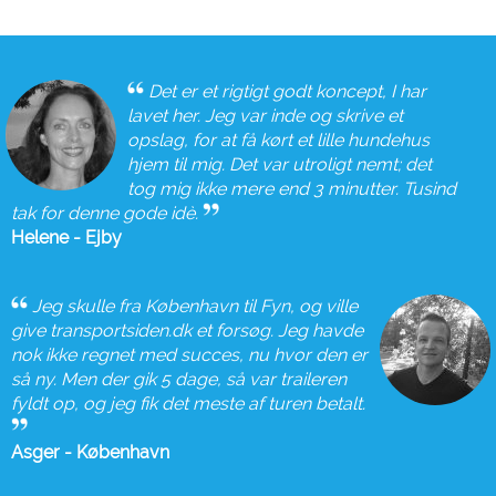
Jeg søger transport
Jeg tilbyder transport
Det er et rigtigt godt koncept, I har
lavet her. Jeg var inde og skrive et
mellem to byer
opslag, for at få kørt et lille hundehus
hjem til mig. Det var utroligt nemt; det
tog mig ikke mere end 3 minutter. Tusind
tak for denne gode idè.
Helene - Ejby
mellem regioner
Jeg skulle fra København til Fyn, og ville
give transportsiden.dk et forsøg. Jeg havde
nok ikke regnet med succes, nu hvor den er
så ny. Men der gik 5 dage, så var traileren
Afbryd
fyldt op, og jeg fik det meste af turen betalt.
Klik her for at søge på transport til eller fra
Asger - København
udlandet.