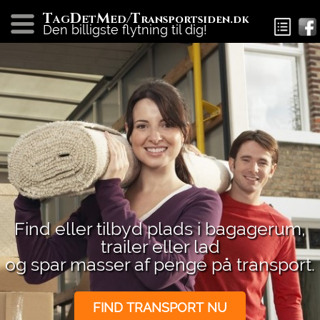
T
D
M
T
AG
ET
ED/
ransportsiden.dk
Den billigste flytning til dig!
Find eller tilbyd plads i bagagerum,
trailer eller lad
og spar masser af penge på transport.
FIND TRANSPORT NU